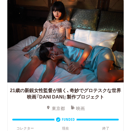
21歳の新鋭女性監督が描く、奇妙でグロテスクな世界
映画『DANI DANI』製作プロジェクト
東京都
映画
FUNDED
コレクター
現在
終了