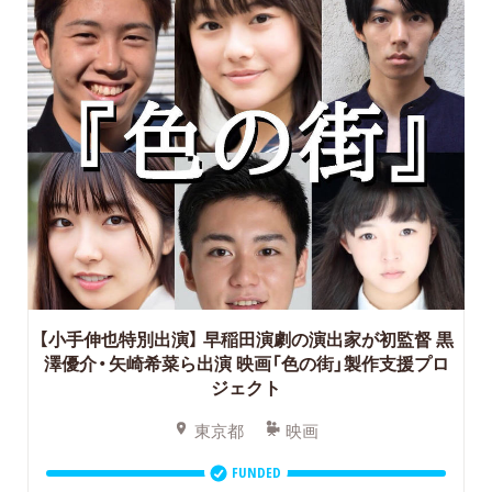
【小手伸也特別出演】
早稲田演劇の演出家が初監督 黒
澤優介・矢崎希菜ら出演 映画「色の街」製作支援プロ
ジェクト
東京都
映画
FUNDED