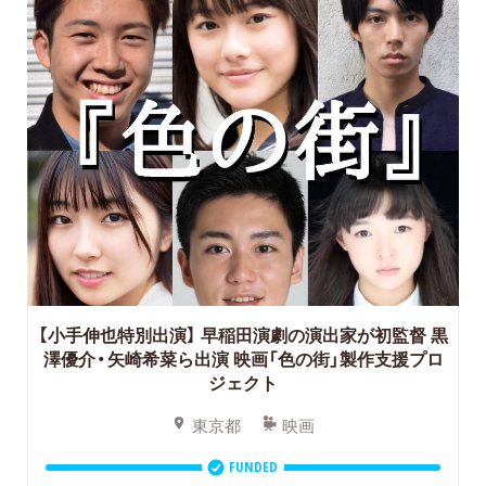
【小手伸也特別出演】
早稲田演劇の演出家が初監督 黒
澤優介・矢崎希菜ら出演 映画「色の街」製作支援プロ
ジェクト
東京都
映画
FUNDED