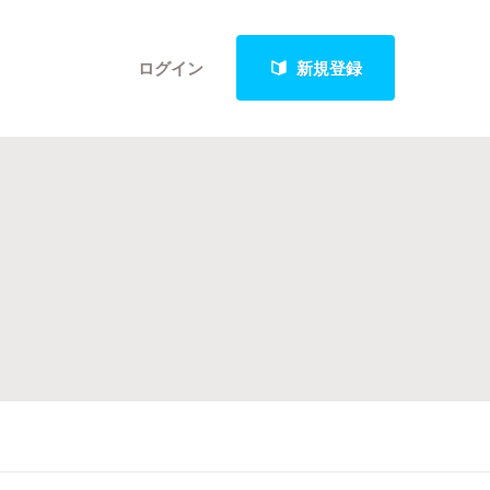
ログイン
新規登録
クト
最新進捗報告から探す