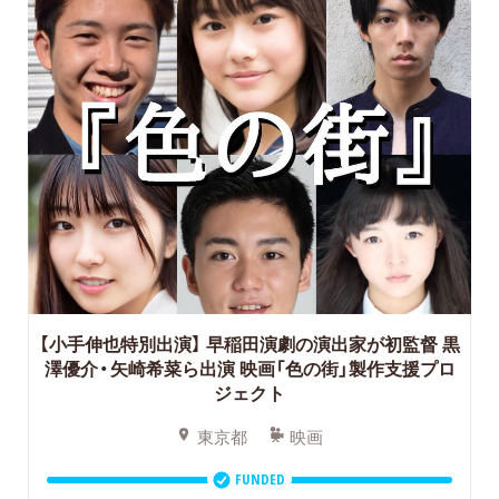
【小手伸也特別出演】
早稲田演劇の演出家が初監督 黒
澤優介・矢崎希菜ら出演 映画「色の街」製作支援プロ
ジェクト
東京都
映画
FUNDED