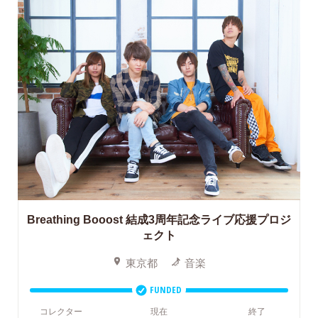
Breathing Booost
結成3周年記念ライブ応援プロジ
ェクト
東京都
音楽
FUNDED
コレクター
現在
終了