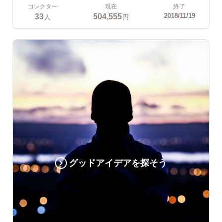
コレクター
現在
終了
33
504,555
2018/11/19
人
円
グッドアイデアを探そう