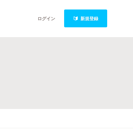
ログイン
新規登録
クト
最新進捗報告から探す