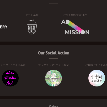
アート基金
社会を動かすかけ声
Our Social Action
ニシアター・エイド基金
ブックストア・エイド基金
小劇場・エイド基