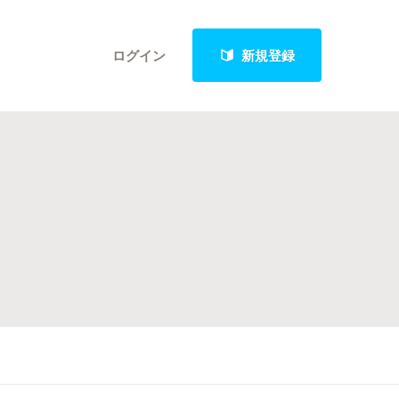
ログイン
新規登録
クト
最新進捗報告から探す