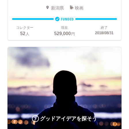
新潟県
映画
FUNDED
コレクター
現在
終了
52
529,000
2018/08/31
人
円
グッドアイデアを探そう