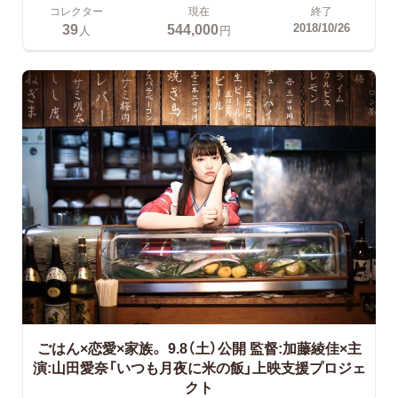
コレクター
現在
終了
39
544,000
2018/10/26
人
円
ごはん×恋愛×家族。
9.8（土）公開 監督:加藤綾佳×主
演:山田愛奈「いつも月夜に米の飯」上映支援プロジェ
クト