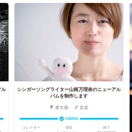
アル
シンガーソングライター山根万理奈のニューアル
バムを制作します
東京都
音楽
FUNDED
コレクター
現在
終了