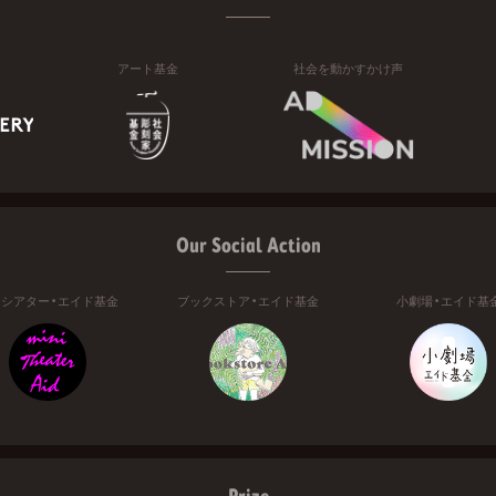
アート基金
社会を動かすかけ声
Our Social Action
ニシアター・エイド基金
ブックストア・エイド基金
小劇場・エイド基