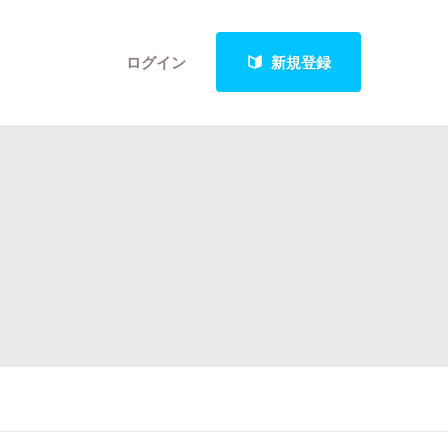
ログイン
新規登録
クト
最新進捗報告から探す