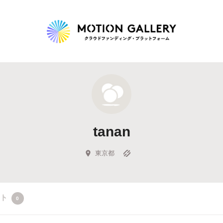
Highlight
人気のプロジェクト
新着プロジェクト
終了間近のプロジェ
tanan
Feature
タグから探す
キュレーターから探す
特集から探す
東京都
Legendary
クト
0
最新達成プロジェクト
調達額が大きいプロジェクト