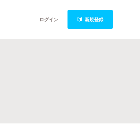
ログイン
新規登録
クト
最新進捗報告から探す