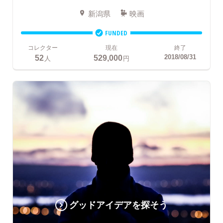
新潟県
映画
FUNDED
コレクター
現在
終了
52
529,000
2018/08/31
人
円
グッドアイデアを探そう