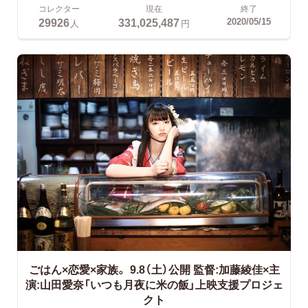
コレクター
現在
終了
29926
331,025,487
2020/05/15
人
円
ごはん×恋愛×家族。
9.8（土）公開 監督:加藤綾佳×主
演:山田愛奈「いつも月夜に米の飯」上映支援プロジェ
クト