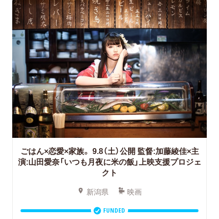
ごはん×恋愛×家族。
9.8（土）公開 監督:加藤綾佳×主
演:山田愛奈「いつも月夜に米の飯」上映支援プロジェ
クト
新潟県
映画
FUNDED