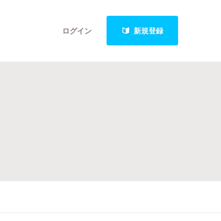
ログイン
新規登録
クト
最新進捗報告から探す