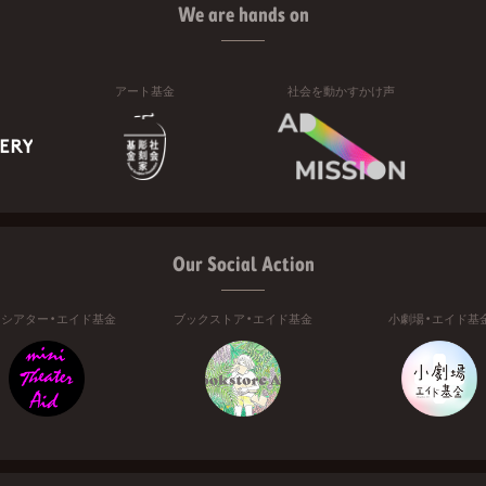
We are hands on
アート基金
社会を動かすかけ声
Our Social Action
ニシアター・エイド基金
ブックストア・エイド基金
小劇場・エイド基