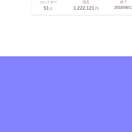
コレクター
現在
終了
51
1,222,121
2018/08/1
人
円