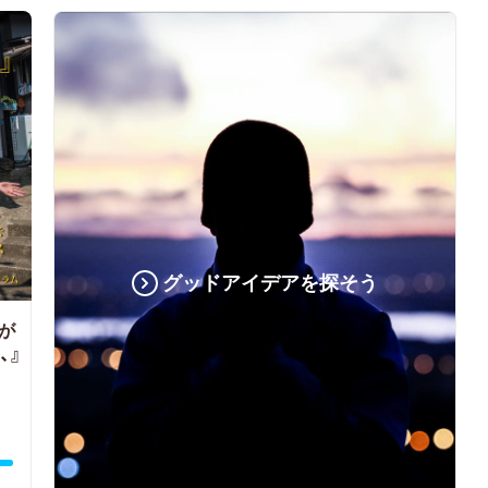
グッドアイデアを探そう
が
、』