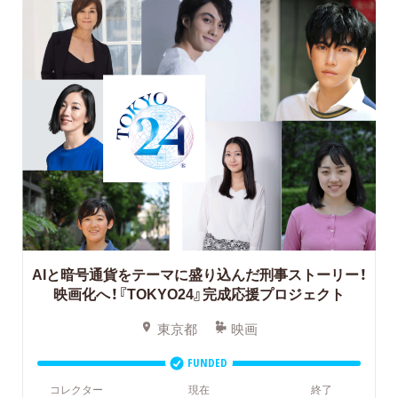
AIと暗号通貨をテーマに盛り込んだ刑事ストーリー！
映画化へ！『TOKYO24』完成応援プロジェクト
東京都
映画
FUNDED
コレクター
現在
終了