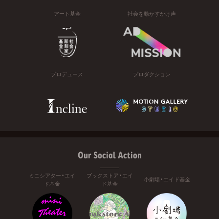
アート基金
社会を動かすかけ声
プロデュース
プロダクション
Our Social Action
ミニシアター・エイ
ブックストア・エイ
小劇場・エイド基金
ド基金
ド基金