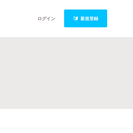
ログイン
新規登録
クト
最新進捗報告から探す