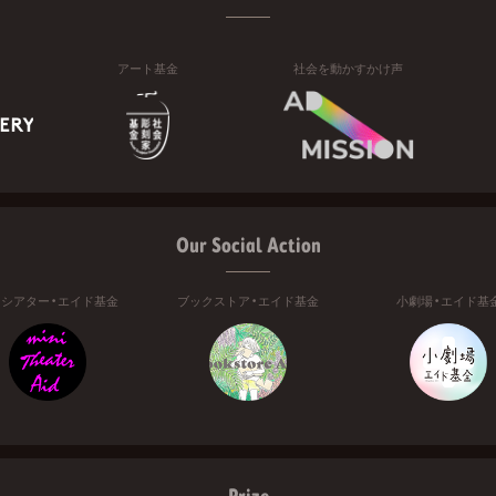
アート基金
社会を動かすかけ声
Our Social Action
ニシアター・エイド基金
ブックストア・エイド基金
小劇場・エイド基