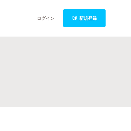
ログイン
新規登録
クト
最新進捗報告から探す