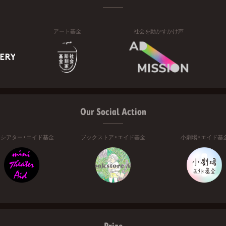
アート基金
社会を動かすかけ声
Our Social Action
ニシアター・エイド基金
ブックストア・エイド基金
小劇場・エイド基