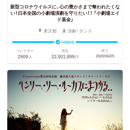
新型コロナウイルスに、心の豊かさまで奪われたくな
い！日本全国の小劇場演劇を守りたい！！
「小劇場エイ
ド基金」
東京都
演劇・ダンス
FUNDED
コレクター
現在
終了
2909
22,001,899
2020/06/05
人
円