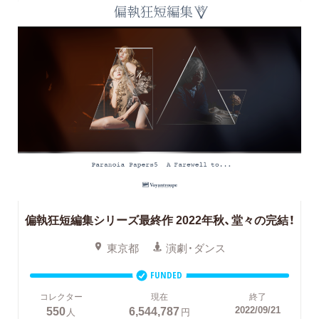
偏執狂短編集シリーズ最終作 2022年秋、堂々の完結！
東京都
演劇・ダンス
FUNDED
コレクター
現在
終了
550
6,544,787
2022/09/21
人
円