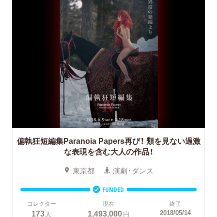
偏執狂短編集Paranoia Papers再び！
類を見ない過激
な表現を含む大人の作品！
東京都
演劇・ダンス
FUNDED
コレクター
現在
終了
173
1,493,000
2018/05/14
人
円