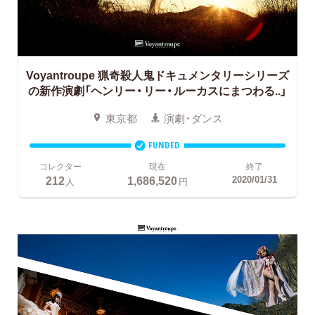
Voyantroupe
猟奇殺人鬼ドキュメンタリーシリーズ
の新作演劇「ヘンリー・リー・ルーカスにまつわる..」
東京都
演劇・ダンス
FUNDED
コレクター
現在
終了
212
1,686,520
2020/01/31
人
円