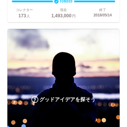
FUNDED
コレクター
現在
終了
173
1,493,000
2018/05/14
人
円
グッドアイデアを探そう