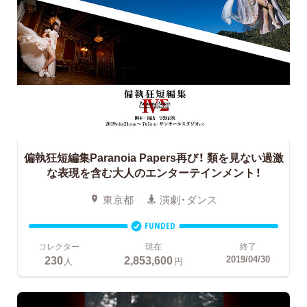
偏執狂短編集Paranoia Papers再び！
類を見ない過激
な表現を含む大人のエンターテインメント！
東京都
演劇・ダンス
FUNDED
コレクター
現在
終了
230
2,853,600
2019/04/30
人
円