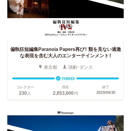
偏執狂短編集Paranoia Papers再び！
類を見ない過激
な表現を含む大人のエンターテインメント！
東京都
演劇・ダンス
FUNDED
コレクター
現在
終了
230
2,853,600
2019/04/30
人
円