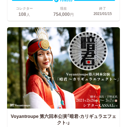
コレクター
現在
終了
108
754,000
2021/01/15
人
円
Voyantroupe
第六回本公演「暗君-カリギュラエフェ
クト-」