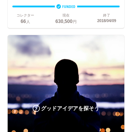
FUNDED
コレクター
現在
終了
66
630,500
2018/04/09
人
円
グッドアイデアを探そう