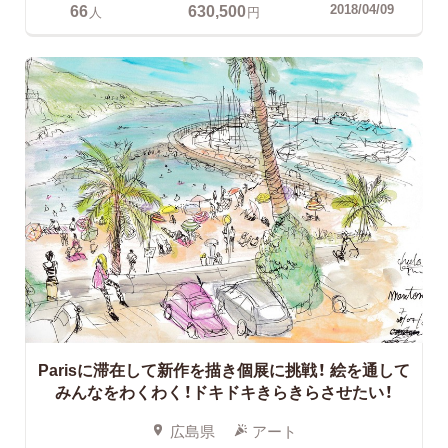
66
630,500
2018/04/09
人
円
Parisに滞在して新作を描き個展に挑戦！
絵を通して
みんなをわくわく！ドキドキきらきらさせたい！
広島県
アート