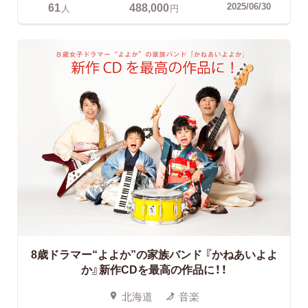
61
488,000
2025/06/30
人
円
8歳ドラマー“よよか”の家族バンド
『かねあいよよ
か』新作CDを最高の作品に！！
北海道
音楽