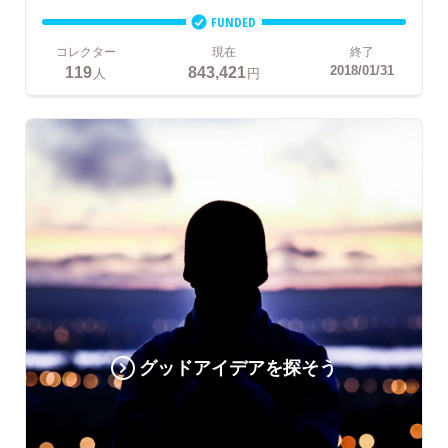
FUNDED
コレクター
現在
終了
119
843,421
2018/01/31
人
円
グッドアイデアを探そう