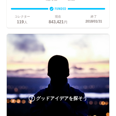
FUNDED
コレクター
現在
終了
119
843,421
2018/01/31
人
円
グッドアイデアを探そう