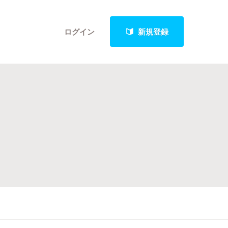
ログイン
新規登録
クト
最新進捗報告から探す