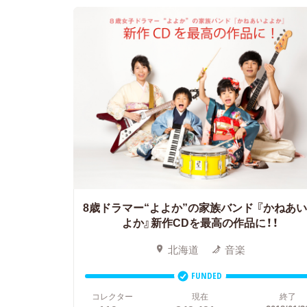
8歳ドラマー“よよか”の家族バンド
『かねあい
よか』新作CDを最高の作品に！！
北海道
音楽
FUNDED
コレクター
現在
終了