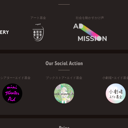
アート基金
社会を動かすかけ声
Our Social Action
ニシアター・エイド基金
ブックストア・エイド基金
小劇場・エイド基