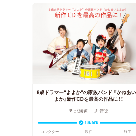
8歳ドラマー“よよか”の家族バンド
『かねあい
よか』新作CDを最高の作品に！！
北海道
音楽
FUNDED
コレクター
現在
終了