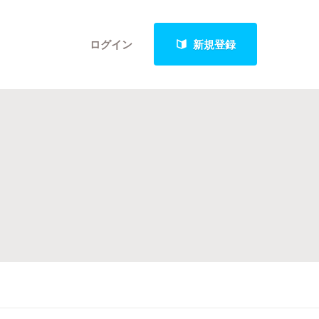
ログイン
新規登録
クト
最新進捗報告から探す