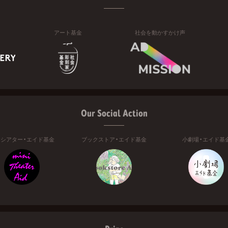
アート基金
社会を動かすかけ声
Our Social Action
ニシアター・エイド基金
ブックストア・エイド基金
小劇場・エイド基