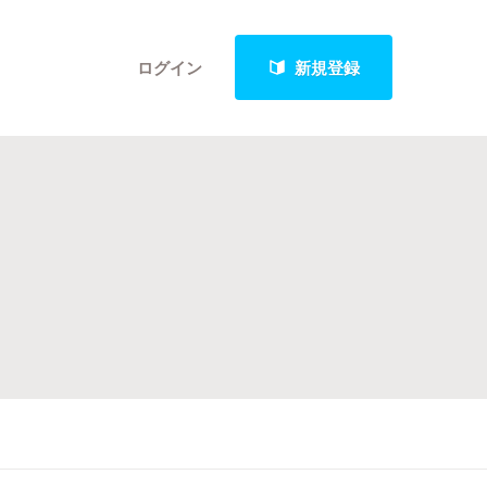
ログイン
新規登録
クト
最新進捗報告から探す