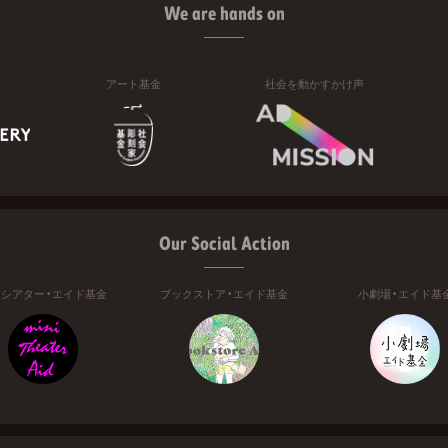
We are hands on
アート基金
社会を動かすかけ声
Our Social Action
ニシアター・エイド基金
ブックストア・エイド基金
小劇場・エイド基