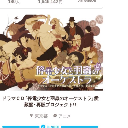
180
1,646,142
2018/08/20
人
円
ドラマＣＤ「停電少女と羽蟲のオーケストラ」愛
蔵盤・再販プロジェクト!！
東京都
アニメ
FUNDED