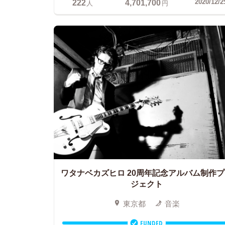
222
4,701,700
2020/12/2
人
円
ワタナベカズヒロ
20周年記念アルバム制作プ
ジェクト
東京都
音楽
FUNDED