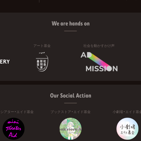
We are hands on
アート基金
社会を動かすかけ声
Our Social Action
ニシアター・エイド基金
ブックストア・エイド基金
小劇場・エイド基