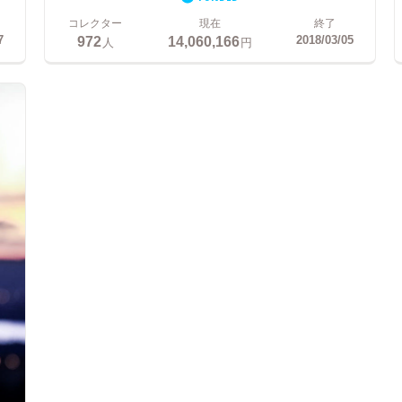
コレクター
現在
終了
972
14,060,166
7
2018/03/05
人
円