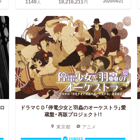
1149
18,216,211
5
2020/04/21
人
円
ロ
ドラマＣＤ「停電少女と羽蟲のオーケストラ」愛
蔵盤・再販プロジェクト!！
東京都
アニメ
FUNDED