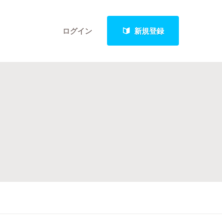
ログイン
新規登録
クト
最新進捗報告から探す