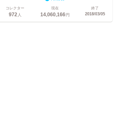
コレクター
現在
終了
972
14,060,166
2018/03/05
人
円