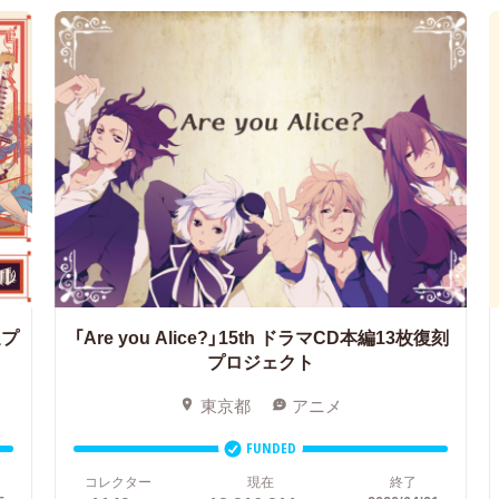
送プ
「Are you Alice?」15th
ドラマCD本編13枚復刻
プロジェクト
東京都
アニメ
FUNDED
コレクター
現在
終了