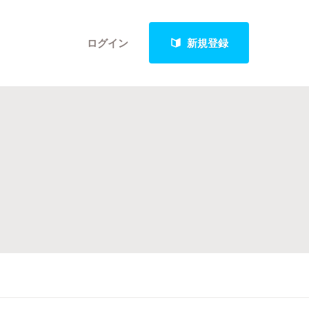
ログイン
新規登録
クト
最新進捗報告から探す