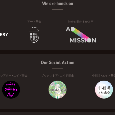
We are hands on
アート基金
社会を動かすかけ声
Our Social Action
ニシアター・エイド基金
ブックストア・エイド基金
小劇場・エイド基