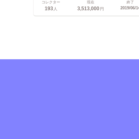
コレクター
現在
終了
193
3,513,000
2019/06/1
人
円