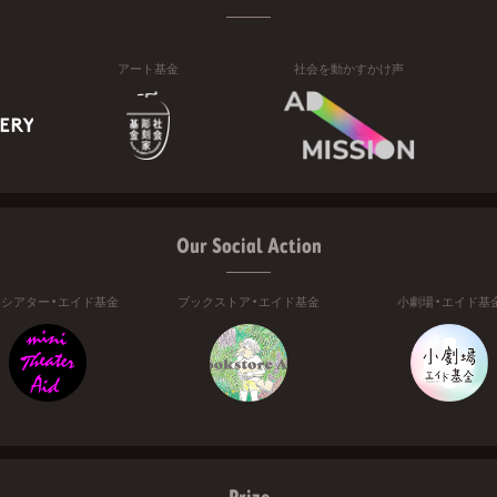
アート基金
社会を動かすかけ声
Our Social Action
ニシアター・エイド基金
ブックストア・エイド基金
小劇場・エイド基