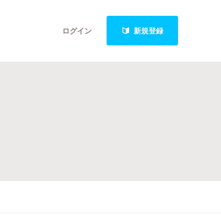
ログイン
新規登録
クト
最新進捗報告から探す