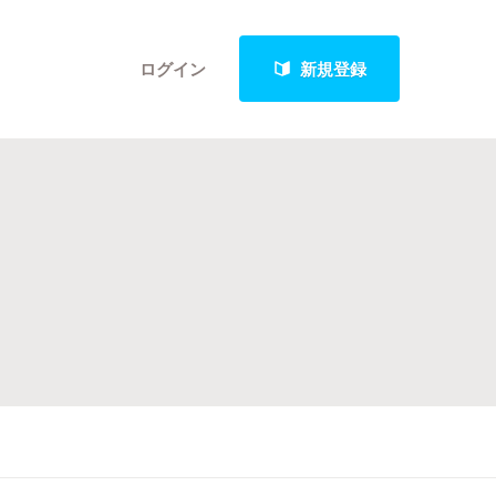
ログイン
新規登録
クト
最新進捗報告から探す