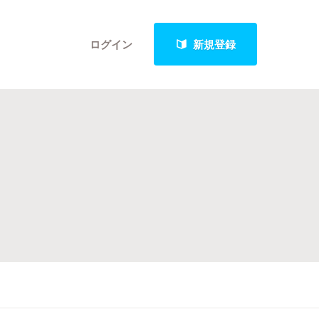
ログイン
新規登録
クト
最新進捗報告から探す