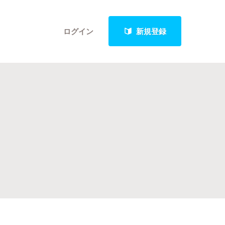
ログイン
新規登録
クト
最新進捗報告から探す