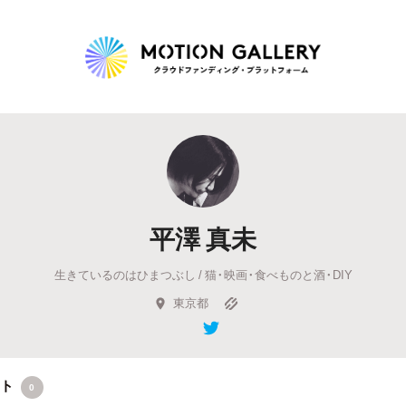
Highlight
人気のプロジェクト
新着プロジェクト
終了間近のプロジェ
平澤 真未
Feature
生きているのはひまつぶし / 猫・映画・食べものと酒・DIY
タグから探す
キュレーターから探す
特集から探す
東京都
Legendary
最新達成プロジェクト
調達額が大きいプロジェクト
クト
0