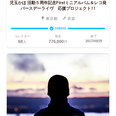
児玉かほ 活動５周年記念Firstミニアルバム＆レコ発
バースデーライヴ 応援プロジェクト！！
東京都
音楽
FUNDED
コレクター
現在
終了
68
776,000
2017/09/29
人
円