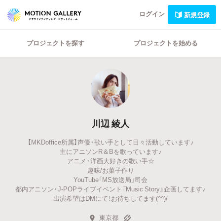
ログイン
新規登録
プロジェクトを探す
プロジェクトを始める
川辺 綾人
【MKDoffice所属】声優・歌い手として日々活動しています♪
主にアニソンR＆Bを歌っています♪
アニメ・洋画大好きの歌い手☆
趣味/お菓子作り
YouTube「MS放送局」司会
都内アニソン・J-POPライブイベント『Music Story』企画してます♪
出演希望はDMにて！お待ちしてます(^^)/
東京都