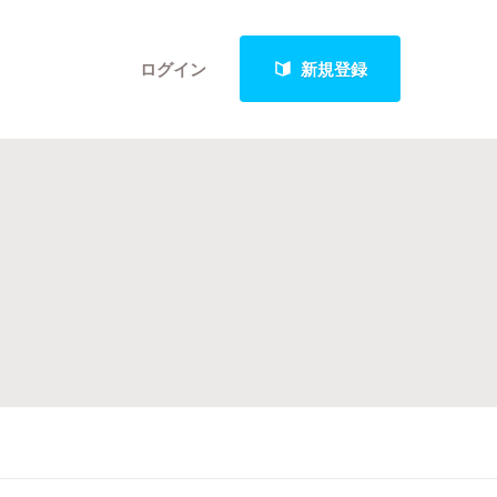
ログイン
新規登録
クト
最新進捗報告から探す