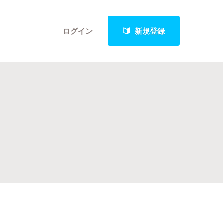
ログイン
新規登録
クト
最新進捗報告から探す