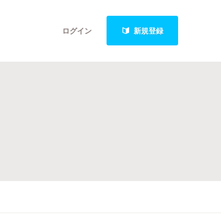
ログイン
新規登録
クト
最新進捗報告から探す