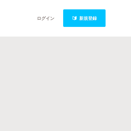
ログイン
新規登録
クト
最新進捗報告から探す