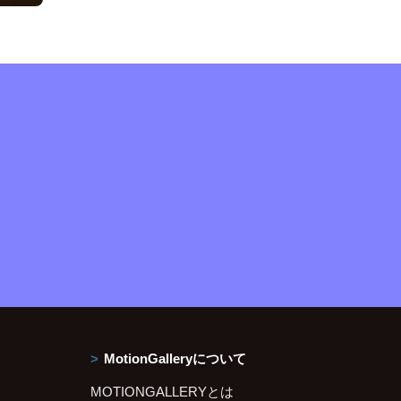
MotionGalleryについて
MOTIONGALLERYとは