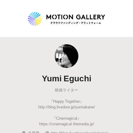
Highlight
人気のプロジェクト
新着プロジェクト
終了間近のプロジェ
Yumi Eguchi
Feature
映画ライター
タグから探す
キュレーターから探す
特集から探す
「Happy Together」
http://blog.livedoor.jp/yumiakane/
Legendary
「Cinemagical」
https://cinemagical.themedia.jp/
最新達成プロジェクト
調達額が大きいプロジェクト
兵庫県
http://blog.livedoor.jp/yumiakane/