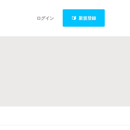
ログイン
新規登録
クト
最新進捗報告から探す