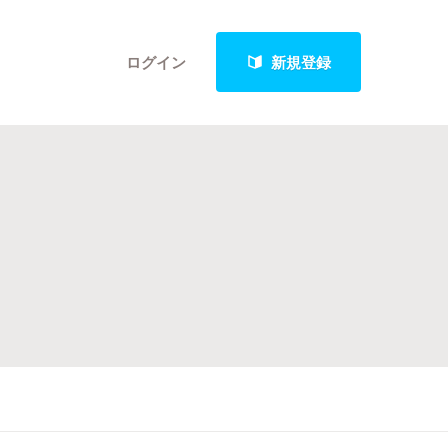
ログイン
新規登録
クト
最新進捗報告から探す