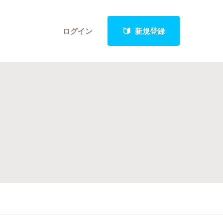
ログイン
新規登録
クト
最新進捗報告から探す