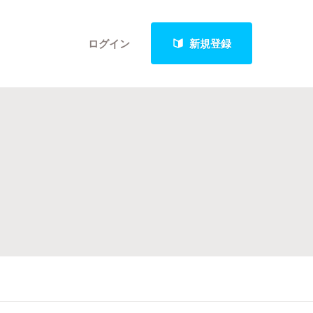
ログイン
新規登録
クト
最新進捗報告から探す