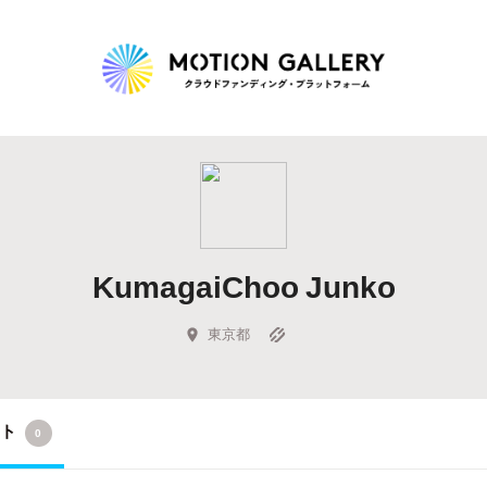
Highlight
人気のプロジェクト
新着プロジェクト
終了間近のプロジェ
KumagaiChoo Junko
Feature
タグから探す
キュレーターから探す
特集から探す
東京都
Legendary
クト
0
最新達成プロジェクト
調達額が大きいプロジェクト