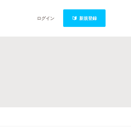
ログイン
新規登録
クト
最新進捗報告から探す