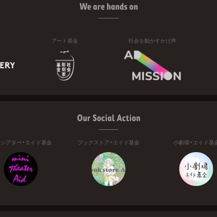
We are hands on
アート基金
社会を動かすかけ声
Our Social Action
ニシアター・エイド基金
ブックストア・エイド基金
小劇場・エイド基