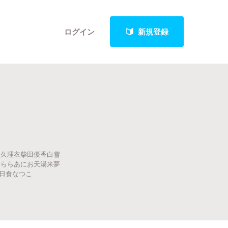
ログイン
新規登録
クト
家久理衣柴田優香白雪
最新進捗報告から探す
きららあにお天湯来夢
ナ日食なつこ