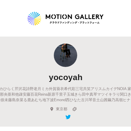
Highlight
人気のプロジェクト
新着プロジェクト
終了間近のプロジェ
yocoyah
Feature
ライカひらく芹沢花詩野老月ミカ外賀葵衣希代彩三宅共笑アリスムカイデNOIA 
タグから探す
キュレーターから探す
特集から探す
那央亜和他疎安藤百花Reina新原千里子玉城きら田中真琴マツイキラり関口
捺未藤島奈菜る鹿あむち地下波Emond西ひなた古川琴音土山茜繭乃高嶺ヒ
東京都
Legendary
最新達成プロジェクト
調達額が大きいプロジェクト