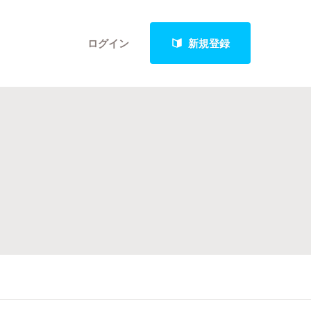
ログイン
新規登録
クト
最新進捗報告から探す