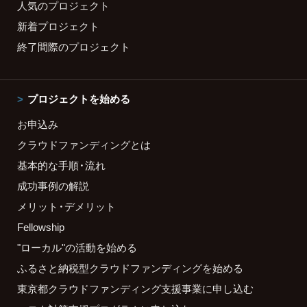
人気のプロジェクト
新着プロジェクト
終了間際のプロジェクト
プロジェクトを始める
お申込み
クラウドファンディングとは
基本的な手順・流れ
成功事例の解説
メリット・デメリット
Fellowship
"ローカル"の活動を始める
ふるさと納税型クラウドファンディングを始める
東京都クラウドファンディング支援事業に申し込む