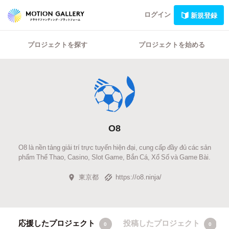
ログイン
新規登録
プロジェクトを探す
プロジェクトを始める
O8
O8 là nền tảng giải trí trực tuyến hiện đại, cung cấp đầy đủ các sản
phẩm Thể Thao, Casino, Slot Game, Bắn Cá, Xổ Số và Game Bài.
東京都
https://o8.ninja/
応援したプロジェクト
投稿したプロジェクト
0
0