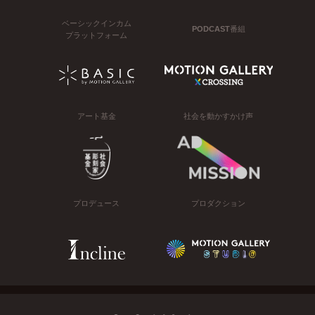
ベーシックインカム
PODCAST番組
プラットフォーム
アート基金
社会を動かすかけ声
プロデュース
プロダクション