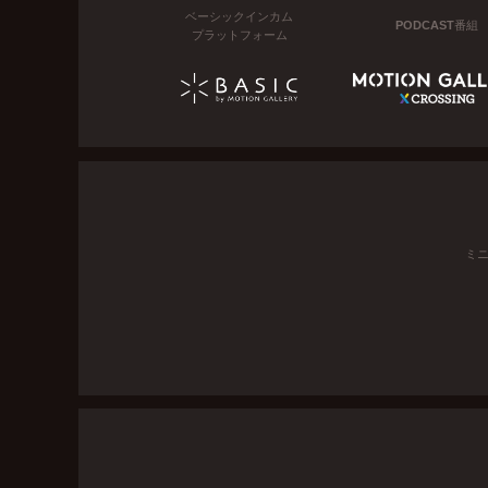
ベーシックインカム
PODCAST番組
プラットフォーム
ミ