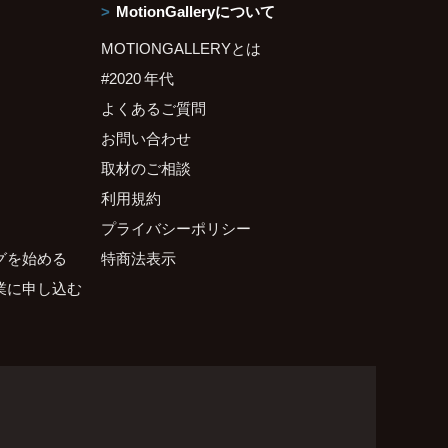
MotionGalleryについて
MOTIONGALLERYとは
#2020 年代
よくあるご質問
お問い合わせ
取材のご相談
利用規約
プライバシーポリシー
グを始める
特商法表示
業に申し込む