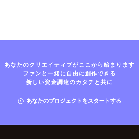
あなたのクリエイティブがここから始まります
ファンと一緒に自由に創作できる
新しい資金調達のカタチと共に
あなたのプロジェクトをスタートする