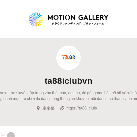
Highlight
人気のプロジェクト
新着プロジェクト
終了間近のプロジェ
ta88iclubvn
Feature
cược trực tuyến tập trung vào thể thao, casino, đá gà, game bài, nổ hũ và xổ 
タグから探す
キュレーターから探す
特集から探す
g, danh mục trò chơi đa dạng cùng thông tin khuyến mãi dành cho thành viên mới
東京都
https://ta88i.club/
Legendary
最新達成プロジェクト
調達額が大きいプロジェクト
クト
0