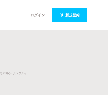
ログイン
新規登録
クト
ドモホルンリンクル。
最新進捗報告から探す