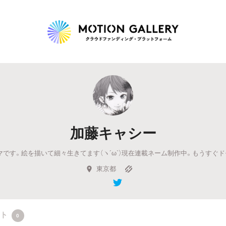
Highlight
人気のプロジェクト
新着プロジェクト
終了間近のプロジェ
加藤キャシー
Feature
です。絵を描いて細々生きてます（ヽ´ω`）現在連載ネーム制作中。もうすぐ
タグから探す
キュレーターから探す
特集から探す
東京都
Legendary
最新達成プロジェクト
調達額が大きいプロジェクト
クト
0