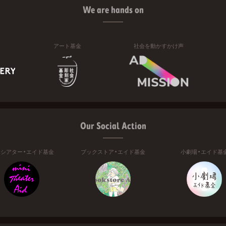
We are hands on
アート基金
社会を動かすかけ声
Our Social Action
ニシアター・エイド基金
ブックストア・エイド基金
小劇場・エイド基