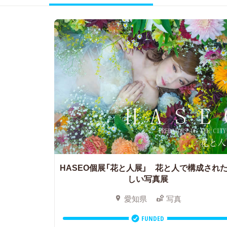
HASEO個展「花と人展」 花と人で構成され
しい写真展
愛知県
写真
FUNDED