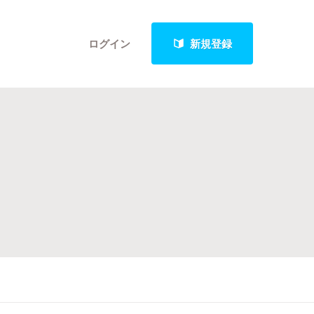
ログイン
新規登録
クト
最新進捗報告から探す