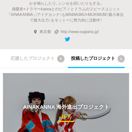
かき鳴らしたり、シンセを叩いたりもする。
扇愛奈×ドラマーkannaとのピアノとドラムの２ピースユニット
「AINAKANNA」（アイナカンナ）もMINIMUMU×MUXIMUM（最小単位
で最大出力）をモットーに勢力的に活動中！
東京都
http://www.ougiaina.jp/
応援したプロジェクト
投稿したプロジェクト
0
2
AINAKANNA
海外進出プロジェクト
終了