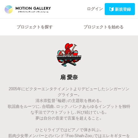
ログイン
新規登録
プロジェクトを探す
プロジェクトを始める
扇 愛奈
2005年にビクターエンタテイメントよりデビューしたシンガーソン
グライター。
清水崇監督「輪廻」の主題歌を務める。
歌謡曲をルーツに、合唱曲、ロック、パンクあらゆるインプットを独特
な手法でアウトプットし、叫び続けている。
夢は自分の音楽で言葉を超えること。
ひとりライブではピアノで弾き叫ぶ。
筋肉少女帯メンバーとのバンド「Foo-Shah-Zoo」ではエレキギターを