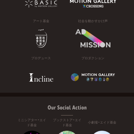
アート基金
社会を動かすかけ声
プロデュース
プロダクション
Our Social Action
ミニシアター・エイ
ブックストア・エイ
小劇場・エイド基金
ド基金
ド基金